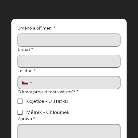
Jak se k nám dostanete?
Jméno a příjmení
*
E‑mail
*
Telefon
*
O který projekt máte zájem?*
*
Kojetice - U statku
Mělník - Chloumek
Zpráva
*