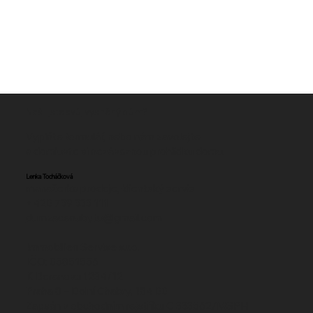
Našli jste svůj vysněný dům?
Vyplňte formulář, nebo nám zavolejte
a domluvte si nezávaznou prohlídku domu​.
Lenka Tocháčková
manažerka prodeje, klientský servis
+420 739 333 111‬
dumzacenubytu@gmail.com
Immobilien Servise s.r.o.
IČO: 05851556
K Beranovu 1234/12
Praha 8 – Dolní Chabry, 184 00
Zapsán v obchodním rejstříku C 333562/MSPH