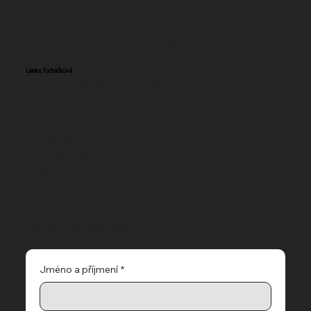
Našli jste svůj vysněný dům?
Vyplňte formulář, nebo nám zavolejte
a domluvte si nezávaznou prohlídku domu​.
Lenka Tocháčková
manažerka prodeje, klientský servis
+420 739 333 111‬
dumzacenubytu@gmail.com
Immobilien Servise s.r.o.
IČO: 05851556
K Beranovu 1234/12
Praha 8 – Dolní Chabry, 184 00
Zapsán v obchodním rejstříku C 333562/MSPH
Jak se k nám dostanete?
Jméno a příjmení
*